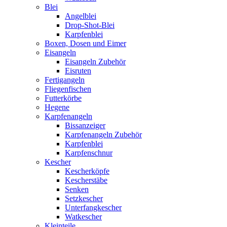
Blei
Angelblei
Drop-Shot-Blei
Karpfenblei
Boxen, Dosen und Eimer
Eisangeln
Eisangeln Zubehör
Eisruten
Fertigangeln
Fliegenfischen
Futterkörbe
Hegene
Karpfenangeln
Bissanzeiger
Karpfenangeln Zubehör
Karpfenblei
Karpfenschnur
Kescher
Kescherköpfe
Kescherstäbe
Senken
Setzkescher
Unterfangkescher
Watkescher
Kleinteile