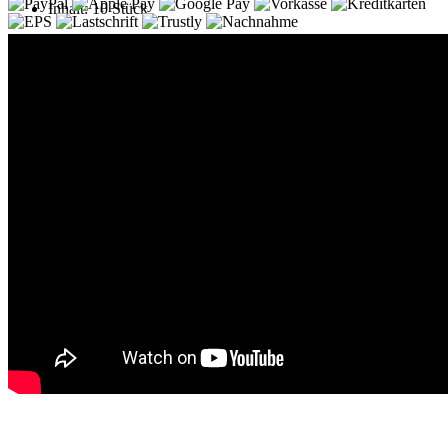
Inhalt: 10 Stück
Back to Top
0 Artikel
0 Artikel
Warenkorb
×
Close
Anmelden
E-Mail-Adresse*
Passwort*
Passwort vergessen?
* notwendige Informationen
Ich bin ein neuer Kunde
Registrieren
Anmelden