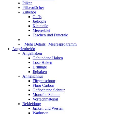
Pilker
Pilkvorfächer
Zubehör
Gaffs
Jigköpfe
Kleinteile
Meeresblei
Taschen und Futterale
Mehr Details:
Meeresprogramm
Angelzubehör
Angelhaken
Gebundene Haken
Lose Haken
Drillinge
Jighaken
Angelschnur
Fliegenschnur
Fluor Carbon
Geflochtene Schnur
Monofile Schnur
Vorfachmaterial
Bekleidung
Jacken und Westen
Wathosen