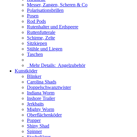
Messer, Zangen, Scheren & Co
Polarisationsbrillen
Posen
Rod Pods
Rutenhalter und Erdspeere
Ruttenfutterale
Schirme, Zelte
Sitzkiepen
Stühle und Liegen
Taschen
Mehr Details:
Angelzubehör
Kunstköder
Blinker
Carolina Shads
Doppelschwanztwister
Indiana Worm
Inshore Trailer
Jerkbaits
Mighty Worm
Oberflächenköder
Popper
Shiny Shad
Spinner
Stacheljäger