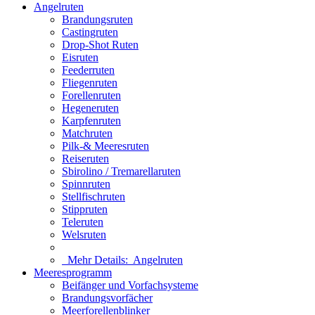
Angelruten
Brandungsruten
Castingruten
Drop-Shot Ruten
Eisruten
Feederruten
Fliegenruten
Forellenruten
Hegeneruten
Karpfenruten
Matchruten
Pilk-& Meeresruten
Reiseruten
Sbirolino / Tremarellaruten
Spinnruten
Stellfischruten
Stippruten
Teleruten
Welsruten
Mehr Details:
Angelruten
Meeresprogramm
Beifänger und Vorfachsysteme
Brandungsvorfächer
Meerforellenblinker