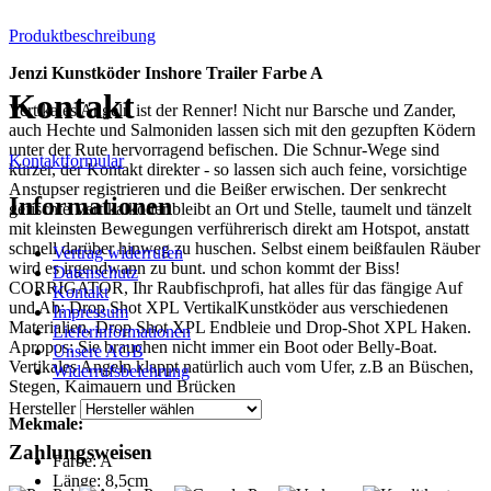
Produktbeschreibung
Jenzi Kunstköder Inshore Trailer Farbe A
Kontakt
Vertikales Angeln ist der Renner! Nicht nur Barsche und Zander,
auch Hechte und Salmoniden lassen sich mit den gezupften Ködern
unter der Rute hervorragend befischen. Die Schnur-Wege sind
Kontaktformular
kürzer, der Kontakt direkter - so lassen sich auch feine, vorsichtige
Anstupser registrieren und die Beißer erwischen. Der senkrecht
Informationen
gefischte Vertikalköder bleibt an Ort und Stelle, taumelt und tänzelt
mit kleinsten Bewegungen verführerisch direkt am Hotspot, anstatt
schnell darüber hinweg zu huschen. Selbst einem beißfaulen Räuber
Vertrag widerrufen
wird es irgendwann zu bunt. und schon kommt der Biss!
Datenschutz
CORRIGATOR, Ihr Raubfischprofi, hat alles für das fängige Auf
Kontakt
und Ab: Drop Shot XPL VertikalKunstköder aus verschiedenen
Impressum
Materialien, Drop Shot XPL Endbleie und Drop-Shot XPL Haken.
Lieferinformationen
Apropos: Sie brauchen nicht immer ein Boot oder Belly-Boat.
Unsere AGB
Vertikales Angeln klappt natürlich auch vom Ufer, z.B an Büschen,
Widerrufsbelehrung
Stegen, Kaimauern und Brücken
Hersteller
Mekmale:
Zahlungsweisen
Farbe: A
Länge: 8,5cm