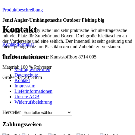
Produktbeschreibung
Jenzi Angler-Umhängetasche Outdoor Fishing big
Kontakt
Umhängetasche Stylische und sehr praktische Schultertragetasche
mit viel Platz für Zubehör und Boxen. Drei große Kletttaschen an
der Vorderseite und eine seitlich. Der Innenteil ist sehr geräumig und
Kontaktformular
bietet genug Platz um Plastikboxen und Zubehör zu verstauen.
Informationen
Tip: Ideal eignet sich die Kunststoffbox 8714 005
Material: 100 % Polyester
Vertrag widerrufen
Datenschutz
Größe: 43*20*33cm
Kontakt
Impressum
Lieferinformationen
Unsere AGB
Widerrufsbelehrung
Hersteller
Zahlungsweisen