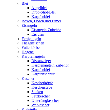
Blei
Angelblei
Drop-Shot-Blei
Karpfenblei
Boxen, Dosen und Eimer
Eisangeln
Eisangeln Zubehör
Eisruten
Fertigangeln
Fliegenfischen
Futterkörbe
Hegene
Karpfenangeln
Bissanzeiger
Karpfenangeln Zubehör
Karpfenblei
Karpfenschnur
Kescher
Kescherköpfe
Kescherstäbe
Senken
Setzkescher
Unterfangkescher
Watkescher
Kleinteile