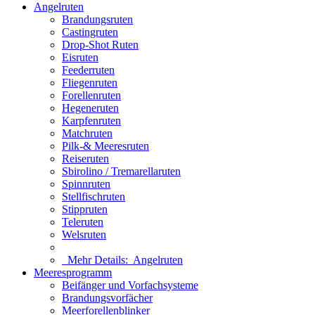
Angelruten
Brandungsruten
Castingruten
Drop-Shot Ruten
Eisruten
Feederruten
Fliegenruten
Forellenruten
Hegeneruten
Karpfenruten
Matchruten
Pilk-& Meeresruten
Reiseruten
Sbirolino / Tremarellaruten
Spinnruten
Stellfischruten
Stippruten
Teleruten
Welsruten
Mehr Details:
Angelruten
Meeresprogramm
Beifänger und Vorfachsysteme
Brandungsvorfächer
Meerforellenblinker