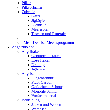
Pilker
Pilkvorfächer
Zubehör
Gaffs
Jigköpfe
Kleinteile
Meeresblei
Taschen und Futterale
Mehr Details:
Meeresprogramm
Angelzubehör
Angelhaken
Gebundene Haken
Lose Haken
Drillinge
Jighaken
Angelschnur
Fliegenschnur
Fluor Carbon
Geflochtene Schnur
Monofile Schnur
Vorfachmaterial
Bekleidung
Jacken und Westen
Wathosen