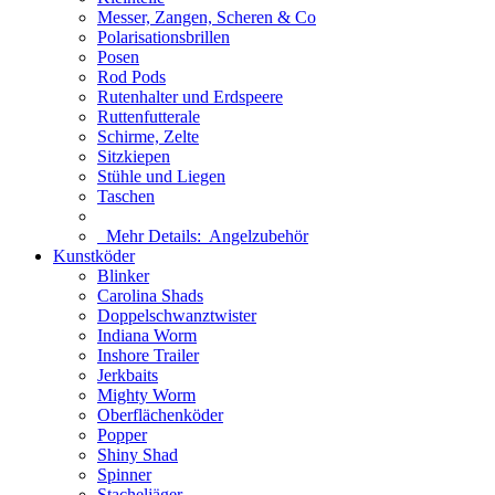
Messer, Zangen, Scheren & Co
Polarisationsbrillen
Posen
Rod Pods
Rutenhalter und Erdspeere
Ruttenfutterale
Schirme, Zelte
Sitzkiepen
Stühle und Liegen
Taschen
Mehr Details:
Angelzubehör
Kunstköder
Blinker
Carolina Shads
Doppelschwanztwister
Indiana Worm
Inshore Trailer
Jerkbaits
Mighty Worm
Oberflächenköder
Popper
Shiny Shad
Spinner
Stacheljäger