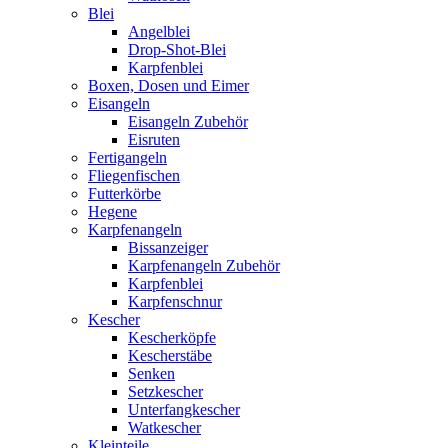
Blei
Angelblei
Drop-Shot-Blei
Karpfenblei
Boxen, Dosen und Eimer
Eisangeln
Eisangeln Zubehör
Eisruten
Fertigangeln
Fliegenfischen
Futterkörbe
Hegene
Karpfenangeln
Bissanzeiger
Karpfenangeln Zubehör
Karpfenblei
Karpfenschnur
Kescher
Kescherköpfe
Kescherstäbe
Senken
Setzkescher
Unterfangkescher
Watkescher
Kleinteile