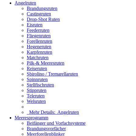
Angelruten
Brandungsruten
Castingruten
Drop-Shot Ruten
Eisruten
Feederruten
Fliegenruten
Forellenruten
Hegeneruten
Karpfenruten
Matchruten
Pilk-& Meeresruten
Reiseruten
Sbirolino / Tremarellaruten
Spinnruten
Stellfischruten
Stippruten
Teleruten
Welsruten
Mehr Details:
Angelruten
Meeresprogramm
Beifänger und Vorfachsysteme
Brandungsvorfächer
Meerforellenblinker