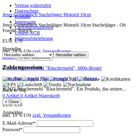
Vertrag widerrufen
Datenschutz
Jenzi Gummifisch Stacheljäger Motoröl 10cm
Kontakt
Impressum
Jenzi Gummifisch Stacheljäger Motoröl 10cm Stacheljäger - Ob
Lieferinformationen
Forelle, Barsch,...
Unsere AGB
Widerrufsbelehrung
EUR 3,70
Hersteller
inkl. 19 % USt
zzgl. Versandkosten
Hersteller wählen
mehr...
In den Warenkorb
Zahlungsweisen
Jenzi Räuchermehl "Räuchermehl", 600g-Beutel
JENZI-Räuchermehl "Räuchermehl". Ein Produkt, das seinen...
Back to Top
0 Artikel
0 Artikel
Warenkorb
×
Close
EUR 3,10
Anmelden
inkl. 19 % USt
zzgl. Versandkosten
E-Mail-Adresse
*
Passwort
*