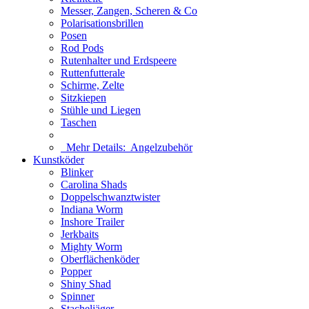
Messer, Zangen, Scheren & Co
Polarisationsbrillen
Posen
Rod Pods
Rutenhalter und Erdspeere
Ruttenfutterale
Schirme, Zelte
Sitzkiepen
Stühle und Liegen
Taschen
Mehr Details:
Angelzubehör
Kunstköder
Blinker
Carolina Shads
Doppelschwanztwister
Indiana Worm
Inshore Trailer
Jerkbaits
Mighty Worm
Oberflächenköder
Popper
Shiny Shad
Spinner
Stacheljäger