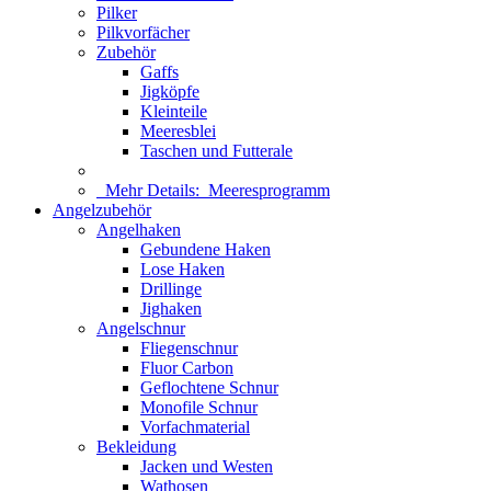
Pilker
Pilkvorfächer
Zubehör
Gaffs
Jigköpfe
Kleinteile
Meeresblei
Taschen und Futterale
Mehr Details:
Meeresprogramm
Angelzubehör
Angelhaken
Gebundene Haken
Lose Haken
Drillinge
Jighaken
Angelschnur
Fliegenschnur
Fluor Carbon
Geflochtene Schnur
Monofile Schnur
Vorfachmaterial
Bekleidung
Jacken und Westen
Wathosen