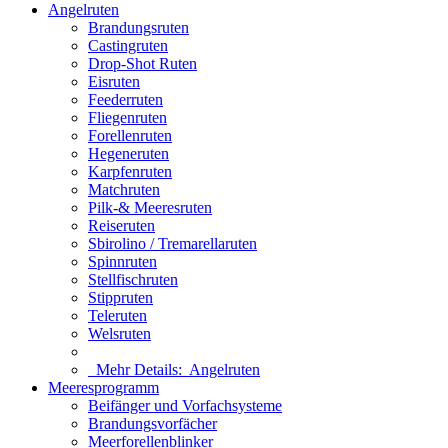
Angelruten
Brandungsruten
Castingruten
Drop-Shot Ruten
Eisruten
Feederruten
Fliegenruten
Forellenruten
Hegeneruten
Karpfenruten
Matchruten
Pilk-& Meeresruten
Reiseruten
Sbirolino / Tremarellaruten
Spinnruten
Stellfischruten
Stippruten
Teleruten
Welsruten
Mehr Details:
Angelruten
Meeresprogramm
Beifänger und Vorfachsysteme
Brandungsvorfächer
Meerforellenblinker