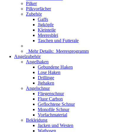
Pilker
Pilkvorfächer
Zubehör
Gaffs
Jigköpfe
Kleinteile
Meeresblei
Taschen und Futterale
Mehr Details:
Meeresprogramm
Angelzubehör
Angelhaken
Gebundene Haken
Lose Haken
Drillinge
Jighaken
Angelschnur
Fliegenschnur
Fluor Carbon
Geflochtene Schnur
Monofile Schnur
Vorfachmaterial
Bekleidung
Jacken und Westen
Wathosen