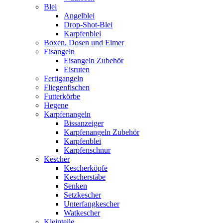
Blei
Angelblei
Drop-Shot-Blei
Karpfenblei
Boxen, Dosen und Eimer
Eisangeln
Eisangeln Zubehör
Eisruten
Fertigangeln
Fliegenfischen
Futterkörbe
Hegene
Karpfenangeln
Bissanzeiger
Karpfenangeln Zubehör
Karpfenblei
Karpfenschnur
Kescher
Kescherköpfe
Kescherstäbe
Senken
Setzkescher
Unterfangkescher
Watkescher
Kleinteile