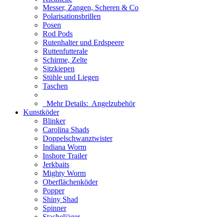
Messer, Zangen, Scheren & Co
Polarisationsbrillen
Posen
Rod Pods
Rutenhalter und Erdspeere
Ruttenfutterale
Schirme, Zelte
Sitzkiepen
Stühle und Liegen
Taschen
Mehr Details:
Angelzubehör
Kunstköder
Blinker
Carolina Shads
Doppelschwanztwister
Indiana Worm
Inshore Trailer
Jerkbaits
Mighty Worm
Oberflächenköder
Popper
Shiny Shad
Spinner
Stacheljäger