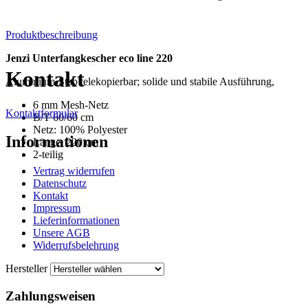
Produktbeschreibung
Jenzi Unterfangkescher eco line 220
Kontakt
Aluminium-Stab telekopierbar; solide und stabile Ausführung,
6 mm Mesh-Netz
Kontaktformular
B/T 60/60 cm
Netz: 100% Polyester
Informationen
Länge: 220 cm
2-teilig
Vertrag widerrufen
Datenschutz
Kontakt
Impressum
Lieferinformationen
Unsere AGB
Widerrufsbelehrung
Hersteller
Zahlungsweisen