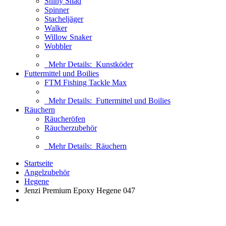
Shiny Shad
Spinner
Stacheljäger
Walker
Willow Snaker
Wobbler
Mehr Details:
Kunstköder
Futtermittel und Boilies
FTM Fishing Tackle Max
Mehr Details:
Futtermittel und Boilies
Räuchern
Räucheröfen
Räucherzubehör
Mehr Details:
Räuchern
Startseite
Angelzubehör
Hegene
Jenzi Premium Epoxy Hegene 047