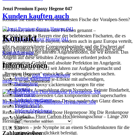
Jenzi Premium Epoxy Hegene 047
Kunden kauften auch
Kennen Sie einen der wohl delikatesten Fische der Voralpen-Seen?
Die Renke; auch Maräne oder Felchen genannt –
Kontakt
am Walchensee in Bayern eine der beliebtesten Fischarten, die es
Jenzi Premium Epoxy Hegene 041
gibt. Aber nicht nur in Bayern, sondern auch in ganz Europa verteilt,
gibt es ausgezeichnete Coregonenbestände und die Fischerei auf
Jenzi Premium Epoxy Hegene 041 Kennen Sie einen der wohl
diese Art ist eine der ältesten Angelmethoden, die wir kennen. Das
Kontaktformular
delikatesten Fische...
Angeln auf diese sensiblen Zeitgenossen erfordert jedoch
Konzentration, Geduld und absolute Perfektion im Angelgerät.
Informationen
EUR 7,50
Letzteres hat sich JENZI seit Jahren zur Aufgabe gemacht und
„Premium Hegenen“ entwickelt, die seinesgleichen suchen.
inkl. 19 % USt
zzgl. Versandkosten
Vertrag widerrufen
Neuartige 3-D Holographie-Effekte mit aufwendigen,
mehr...
In den Warenkorb
Datenschutz
mehrschichtigen Epoxy Lackierungen sorgen für eine
Kontakt
unvergleichbare Ausstrahlung dieser Nymphen. Feinste Bindarbeit,
Impressum
kombiniert mit irisierenden Glas komponenten und superscharfen
Lieferinformationen
Hi-Tech-Haken im Gammarus-Desing runden den Glanz dieses
Renken/Felchen Durchlaufpose Hegenepose 30g
Unsere AGB
neuen Programms ab.
Widerrufsbelehrung
Renken/Felchen Durchlaufpose Hegenepose 30g Die Renkenpose
Vorfach – Fluor Carbon-Hochleistungsschnur – Länge 200
aus schlagfestem...
Hersteller
cm in 0,18 mm.
Knoten – jede Nymphe ist an einem Schlaufenknoten für die
EUR 5,50
Zahlungsweisen
optimale Beweglichkeit befestigt.