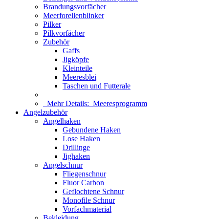
Brandungsvorfächer
Meerforellenblinker
Pilker
Pilkvorfächer
Zubehör
Gaffs
Jigköpfe
Kleinteile
Meeresblei
Taschen und Futterale
Mehr Details:
Meeresprogramm
Angelzubehör
Angelhaken
Gebundene Haken
Lose Haken
Drillinge
Jighaken
Angelschnur
Fliegenschnur
Fluor Carbon
Geflochtene Schnur
Monofile Schnur
Vorfachmaterial
Bekleidung