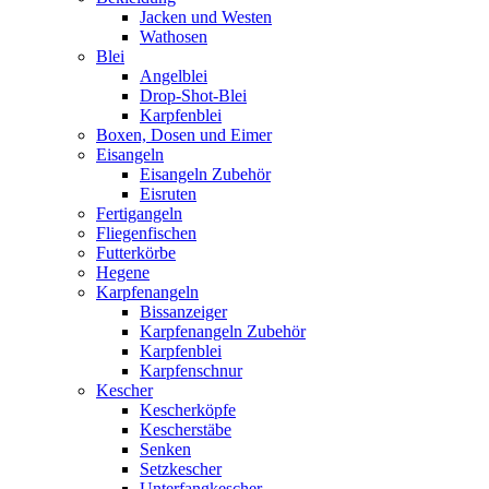
Jacken und Westen
Wathosen
Blei
Angelblei
Drop-Shot-Blei
Karpfenblei
Boxen, Dosen und Eimer
Eisangeln
Eisangeln Zubehör
Eisruten
Fertigangeln
Fliegenfischen
Futterkörbe
Hegene
Karpfenangeln
Bissanzeiger
Karpfenangeln Zubehör
Karpfenblei
Karpfenschnur
Kescher
Kescherköpfe
Kescherstäbe
Senken
Setzkescher
Unterfangkescher