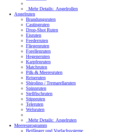
Mehr Details:
Angelrollen
Angelruten
Brandungsruten
Castingruten
Drop-Shot Ruten
Eisruten
Feederruten
Fliegenruten
Forellenruten
Hegeneruten
Karpfenruten
Matchruten
Pilk-& Meeresruten
Reiseruten
Sbirolino / Tremarellaruten
Spinnruten
Stellfischruten
Stippruten
Teleruten
Welsruten
Mehr Details:
Angelruten
Meeresprogramm
Beifänger und Vorfachsysteme