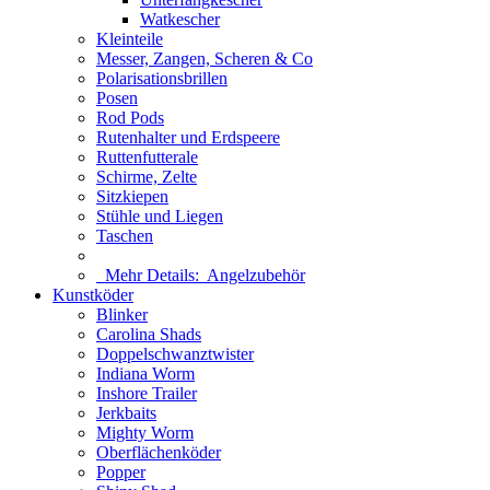
Watkescher
Kleinteile
Messer, Zangen, Scheren & Co
Polarisationsbrillen
Posen
Rod Pods
Rutenhalter und Erdspeere
Ruttenfutterale
Schirme, Zelte
Sitzkiepen
Stühle und Liegen
Taschen
Mehr Details:
Angelzubehör
Kunstköder
Blinker
Carolina Shads
Doppelschwanztwister
Indiana Worm
Inshore Trailer
Jerkbaits
Mighty Worm
Oberflächenköder
Popper