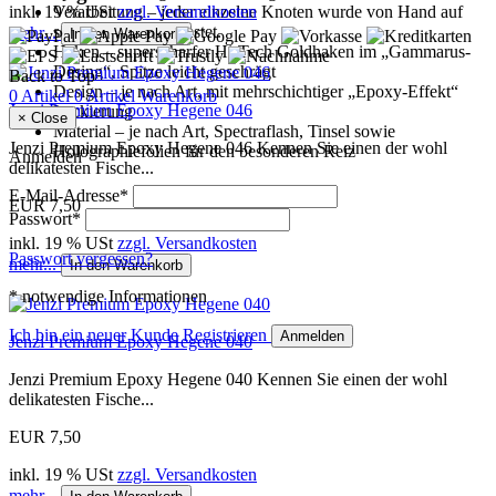
inkl. 19 % USt
zzgl. Versandkosten
Verarbeitung – jeder einzelne Knoten wurde von Hand auf
seine Festigkeit getestet.
mehr...
In den Warenkorb
Haken – superscharfer Hi-Tech Goldhaken im „Gammarus-
Desing“, Spitze leicht geschrägt
Back to Top
Design – je nach Art, mit mehrschichtiger „Epoxy-Effekt“
0 Artikel
0 Artikel
Warenkorb
Jenzi Premium Epoxy Hegene 046
Lackierung
×
Close
Material – je nach Art, Spectraflash, Tinsel sowie
Jenzi Premium Epoxy Hegene 046 Kennen Sie einen der wohl
Holographiefolien für den besonderen Reiz
Anmelden
delikatesten Fische...
E-Mail-Adresse*
EUR 7,50
Passwort*
inkl. 19 % USt
zzgl. Versandkosten
Passwort vergessen?
mehr...
In den Warenkorb
* notwendige Informationen
Ich bin ein neuer Kunde
Registrieren
Anmelden
Jenzi Premium Epoxy Hegene 040
Jenzi Premium Epoxy Hegene 040 Kennen Sie einen der wohl
delikatesten Fische...
EUR 7,50
inkl. 19 % USt
zzgl. Versandkosten
mehr...