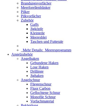
Brandungsvorfächer
Meerforellenblinker
Pilker
Pilkvorfächer
Zubehör
Gaffs
Jigköpfe
Kleinteile
Meeresblei
Taschen und Futterale
Mehr Details:
Meeresprogramm
Angelzubehör
Angelhaken
Gebundene Haken
Lose Haken
Drillinge
Jighaken
Angelschnur
Fliegenschnur
Fluor Carbon
Geflochtene Schnur
Monofile Schnur
Vorfachmaterial
Bekleidung