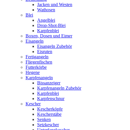
Jacken und Westen
Wathosen
Blei
Angelblei
Drop-Shot-Blei
Karpfenblei
Boxen, Dosen und Eimer
Eisangeln
Eisangeln Zubehör
Eisruten
Fertigangeln
Fliegenfischen
Futterkörbe
Hegene
Karpfenangeln
Bissanzeiger
Karpfenangeln Zubehör
Karpfenblei
Karpfenschnur
Kescher
Kescherköpfe
Kescherstäbe
Senken
Setzkescher
Unterfangkescher