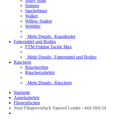
Shiny Shad
Spinner
Stacheljäger
Walker
Willow Snaker
Wobbler
Mehr Details:
Kunstköder
Futtermittel und Boilies
FTM Fishing Tackle Max
Mehr Details:
Futtermittel und Boilies
Räuchern
Räucheröfen
Räucherzubehör
Mehr Details:
Räuchern
Startseite
Angelzubehör
Fliegenfischen
Jenzi Fliegenvorfach Tapered Leader - 4x0,18/0,54