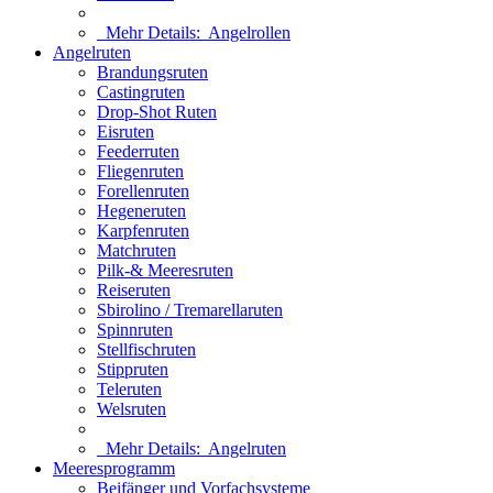
Mehr Details:
Angelrollen
Angelruten
Brandungsruten
Castingruten
Drop-Shot Ruten
Eisruten
Feederruten
Fliegenruten
Forellenruten
Hegeneruten
Karpfenruten
Matchruten
Pilk-& Meeresruten
Reiseruten
Sbirolino / Tremarellaruten
Spinnruten
Stellfischruten
Stippruten
Teleruten
Welsruten
Mehr Details:
Angelruten
Meeresprogramm
Beifänger und Vorfachsysteme