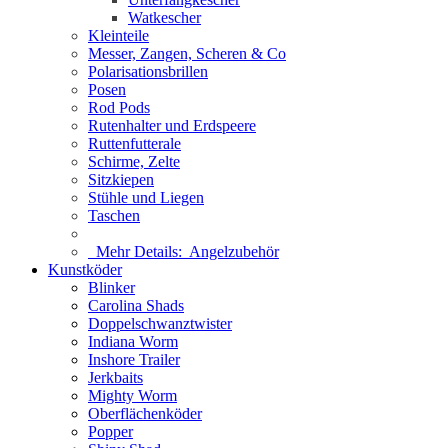
Watkescher
Kleinteile
Messer, Zangen, Scheren & Co
Polarisationsbrillen
Posen
Rod Pods
Rutenhalter und Erdspeere
Ruttenfutterale
Schirme, Zelte
Sitzkiepen
Stühle und Liegen
Taschen
Mehr Details:
Angelzubehör
Kunstköder
Blinker
Carolina Shads
Doppelschwanztwister
Indiana Worm
Inshore Trailer
Jerkbaits
Mighty Worm
Oberflächenköder
Popper